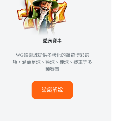
體育賽事
WG娛樂城提供多樣化的體育博彩選
項，涵蓋足球、籃球、棒球、賽車等多
種賽事
遊戲解說