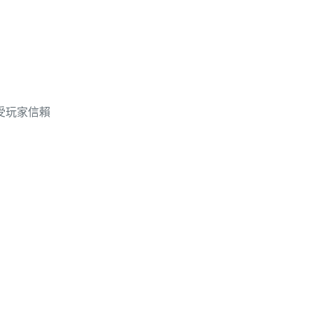
受玩家信賴