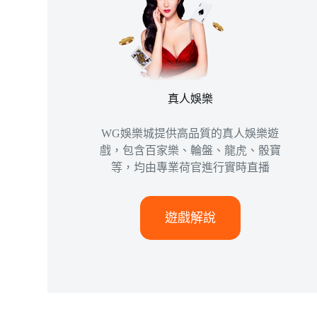
真人娛樂
WG娛樂城提供高品質的真人娛樂遊
戲，包含百家樂、輪盤、龍虎、骰寶
等，均由專業荷官進行實時直播
遊戲解說