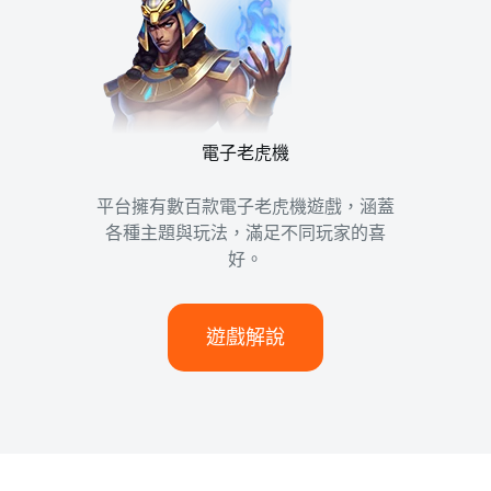
電子老虎機
平台擁有數百款電子老虎機遊戲，涵蓋
各種主題與玩法，滿足不同玩家的喜
好。​
遊戲解說