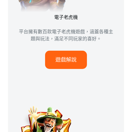
電子老虎機
平台擁有數百款電子老虎機遊戲，涵蓋各種主
題與玩法，滿足不同玩家的喜好。​
遊戲解說