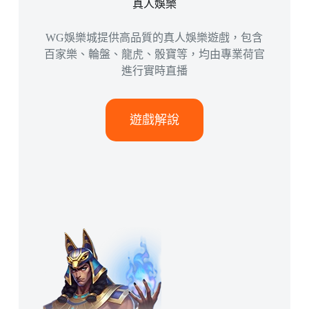
真人娛樂
WG娛樂城提供高品質的真人娛樂遊戲，包含
百家樂、輪盤、龍虎、骰寶等，均由專業荷官
進行實時直播
遊戲解說