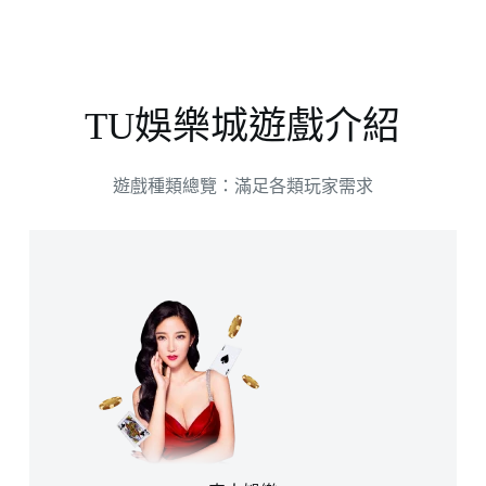
TU娛樂城​遊戲介紹
遊戲種類總覽：滿足各類玩家需求