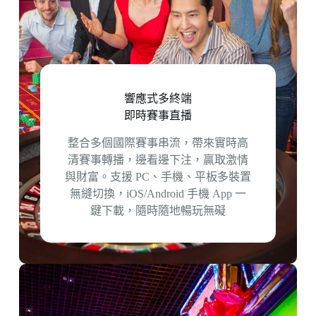
響應式多終端
即時賽事直播
整合多個國際賽事串流，帶來實時高
清賽事轉播，邊看邊下注，贏取激情
與財富。支援 PC、手機、平板多裝置
無縫切換，iOS/Android 手機 App 一
鍵下載，隨時隨地暢玩無礙