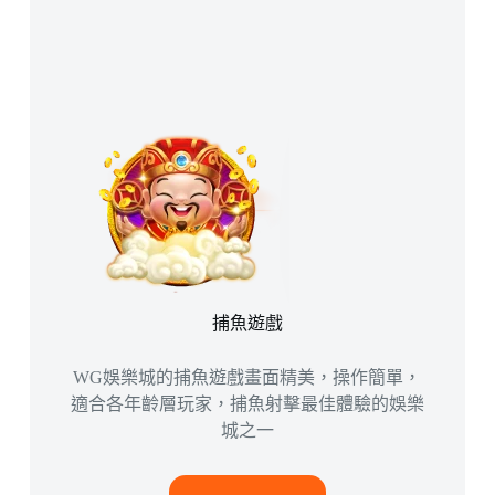
捕魚遊戲
WG娛樂城的捕魚遊戲畫面精美，操作簡單，
適合各年齡層玩家，捕魚射擊最佳體驗的娛樂
城之一