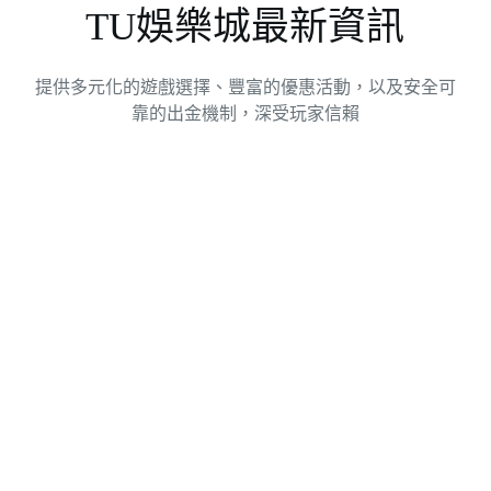
TU娛樂城​最新資訊
提供多元化的遊戲選擇、豐富的優惠活動，以及安全可
靠的出金機制，深受玩家信賴