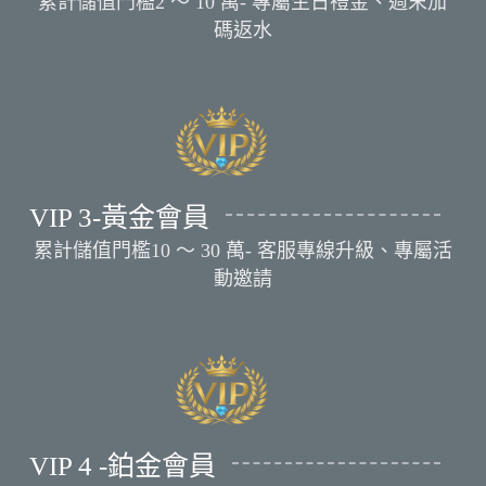
累計儲值門檻2 ～ 10 萬- 專屬生日禮金、週末加
碼返水
VIP 3-黃金會員
累計儲值門檻10 ～ 30 萬- 客服專線升級、專屬活
動邀請
VIP 4 -鉑金會員