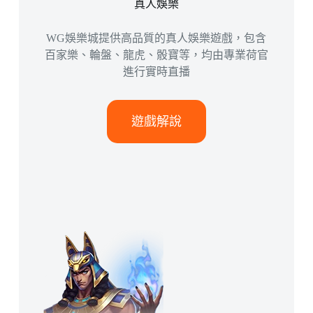
真人娛樂
WG娛樂城提供高品質的真人娛樂遊戲，包含
百家樂、輪盤、龍虎、骰寶等，均由專業荷官
進行實時直播
遊戲解說