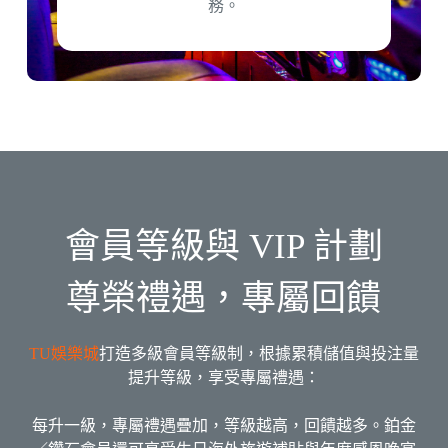
務。
會員等級與 VIP 計劃
尊榮禮遇，專屬回饋
TU娛樂城
​打造多級會員等級制，根據累積儲值與投注量
提升等級，享受專屬禮遇：
每升一級，專屬禮遇疊加，等級越高，回饋越多。鉑金