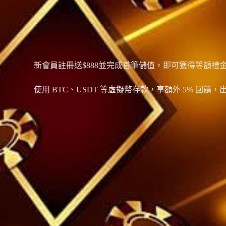
新會員註冊送$888並完成首筆儲值，即可獲得等額禮
使用 BTC、USDT 等虛擬幣存款，享額外 5% 回饋