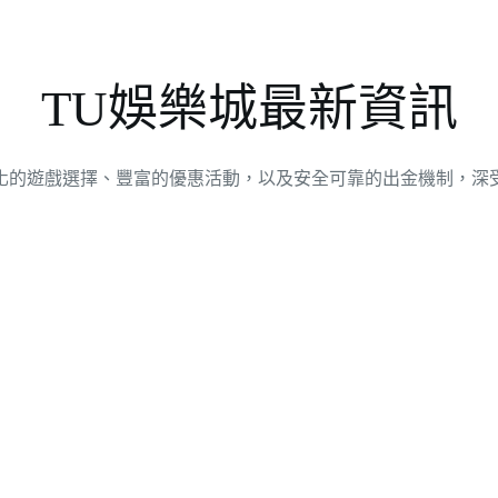
TU娛樂城​最新資訊
化的遊戲選擇、豐富的優惠活動，以及安全可靠的出金機制，深