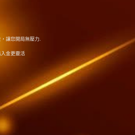
金，讓您開局無壓力.
，出入金更靈活