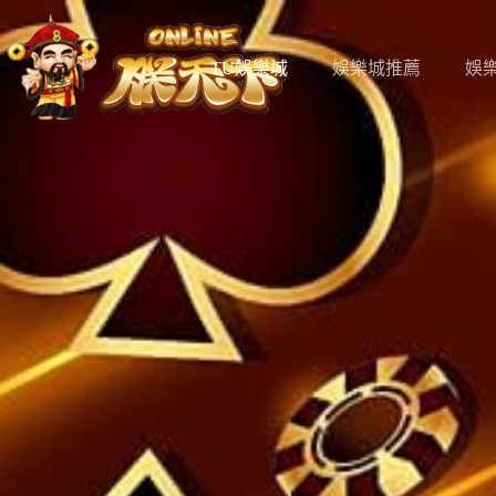
TU娛樂城
娛樂城推薦
娛