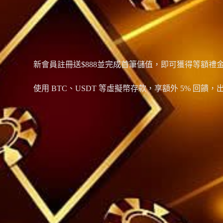
新會員註冊送$888並完成首筆儲值，即可獲得等額禮
使用 BTC、USDT 等虛擬幣存款，享額外 5% 回饋