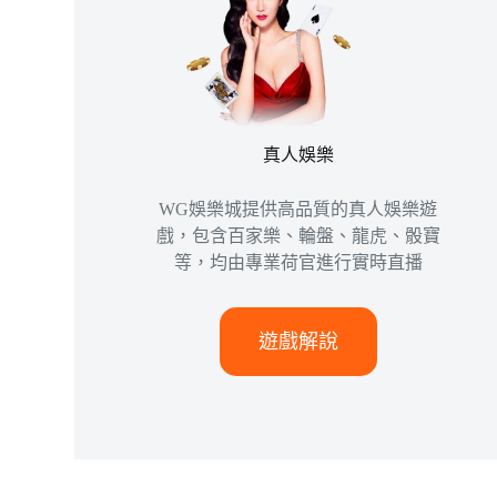
真人娛樂
WG娛樂城提供高品質的真人娛樂遊
戲，包含百家樂、輪盤、龍虎、骰寶
等，均由專業荷官進行實時直播
遊戲解說