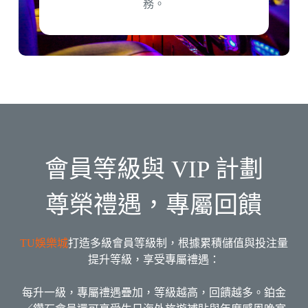
務。
會員等級與 VIP 計劃
尊榮禮遇，專屬回饋
TU娛樂城
​打造多級會員等級制，根據累積儲值與投注量
提升等級，享受專屬禮遇：
每升一級，專屬禮遇疊加，等級越高，回饋越多。鉑金