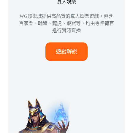
真人娛樂
WG娛樂城提供高品質的真人娛樂遊戲，包含
百家樂、輪盤、龍虎、骰寶等，均由專業荷官
進行實時直播
遊戲解說