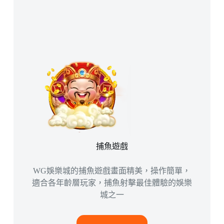
捕魚遊戲
WG娛樂城的捕魚遊戲畫面精美，操作簡單，
適合各年齡層玩家，捕魚射擊最佳體驗的娛樂
城之一