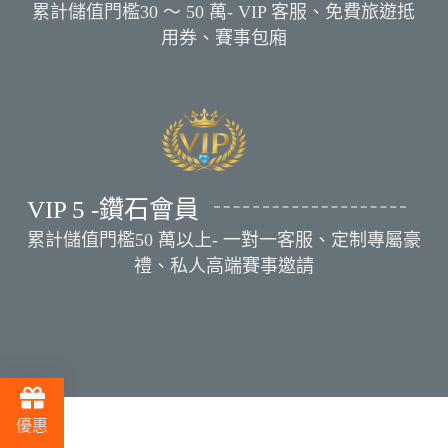
累計儲值門檻30 ～ 50 萬- VIP 客服、免費旅遊抵
用券、賽事包廂
VIP 5 -鑽石會員
累計儲值門檻50 萬以上- 一對一客服、定制專屬豪
禮、私人高端賽事邀請
優惠