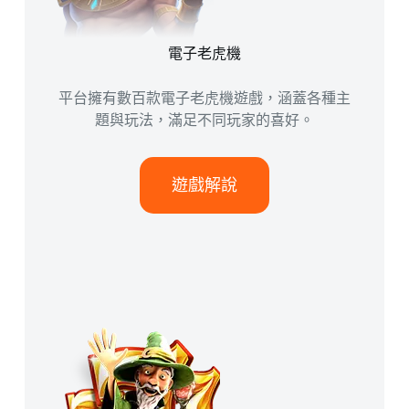
電子老虎機
平台擁有數百款電子老虎機遊戲，涵蓋各種主
題與玩法，滿足不同玩家的喜好。​
遊戲解說