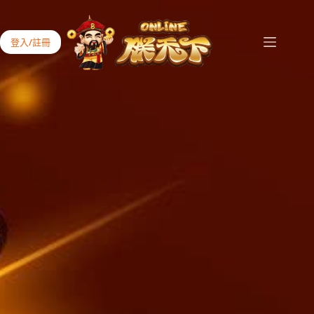
登入/註冊