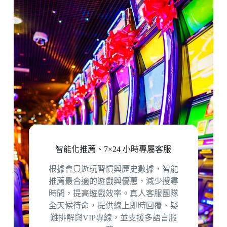
智能化推薦、7×24 小時專屬客服
根據會員遊玩習慣與歷史數據，智能
推薦最合適的遊戲與優惠，減少搜尋
時間，提高遊戲效率。真人客服團隊
全天候待命，提供線上即時回覆、疑
難排解與VIP專線，並支援多語言服