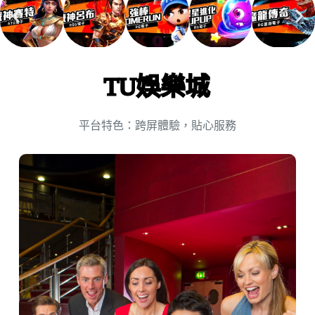
TU娛樂城​
平台特色：跨屏體驗，貼心服務