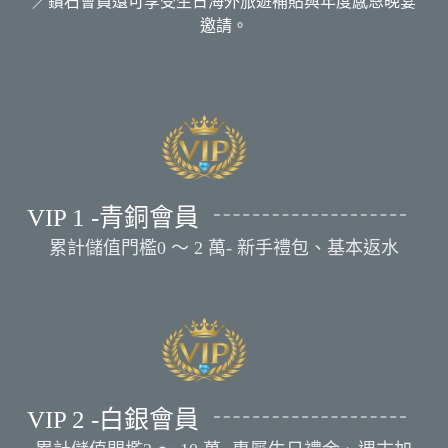
／鑽石會員還可享受生日海外旅遊補貼與年度感恩晚宴
邀請。
VIP 1 -青銅會員
累計儲值門檻0 ～ 2 萬- 新手禮包、基本返水
VIP 2 -白銀會員