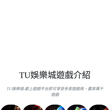
TU娛樂城​遊戲介紹
TU娛樂城​-獻上遊戲平台即可享受多家遊戲商，盡享萬千
遊戲