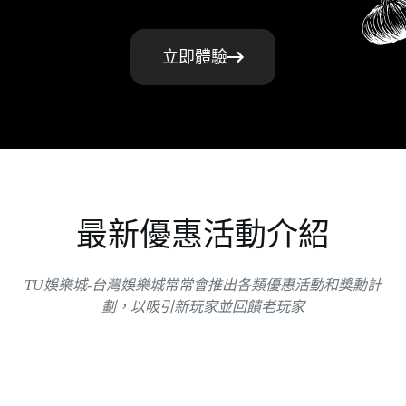
立即體驗
最新優惠活動介紹
TU娛樂城​-
台灣娛樂城常常會推出各類優惠活動和獎勳計
劃，以吸引新玩家並回饋老玩家