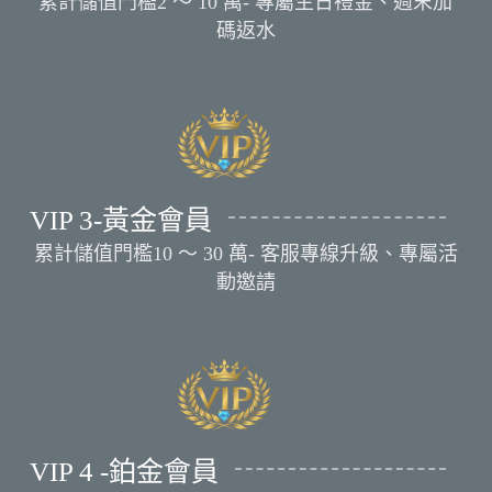
累計儲值門檻2 ～ 10 萬- 專屬生日禮金、週末加
碼返水
VIP 3-黃金會員
累計儲值門檻10 ～ 30 萬- 客服專線升級、專屬活
動邀請
VIP 4 -鉑金會員