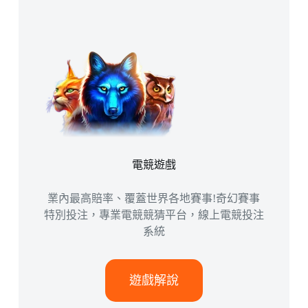
電競遊戲
業內最高賠率、覆蓋世界各地賽事!奇幻賽事
特別投注，專業電競競猜平台，線上電競投注
系統
遊戲解說