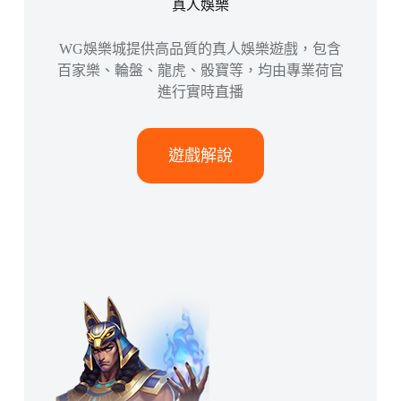
真人娛樂
WG娛樂城提供高品質的真人娛樂遊戲，包含
百家樂、輪盤、龍虎、骰寶等，均由專業荷官
進行實時直播
遊戲解說