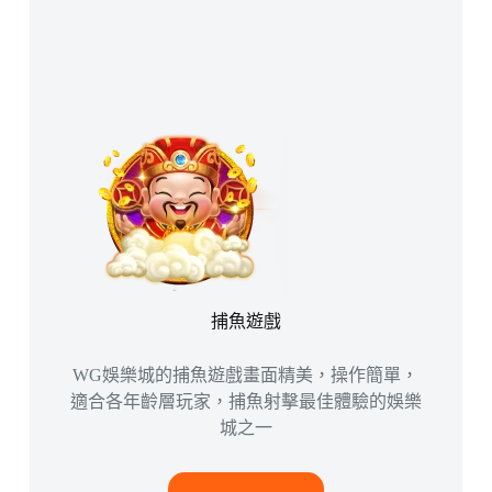
捕魚遊戲
WG娛樂城的捕魚遊戲畫面精美，操作簡單，
適合各年齡層玩家，捕魚射擊最佳體驗的娛樂
城之一