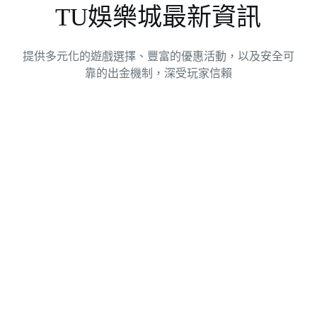
TU娛樂城​最新資訊
提供多元化的遊戲選擇、豐富的優惠活動，以及安全可
靠的出金機制，深受玩家信賴