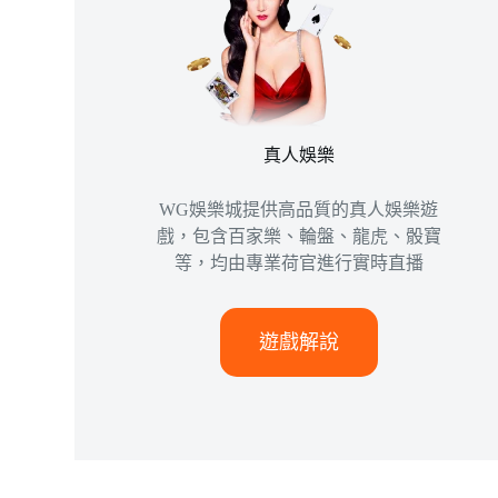
真人娛樂
WG娛樂城提供高品質的真人娛樂遊
戲，包含百家樂、輪盤、龍虎、骰寶
等，均由專業荷官進行實時直播
遊戲解說