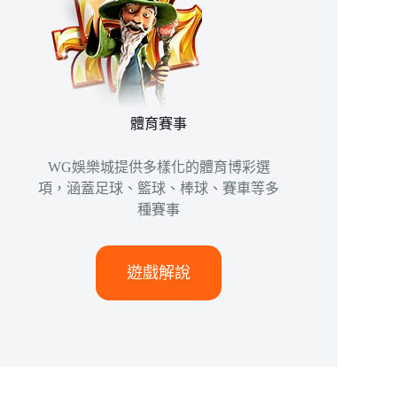
體育賽事
WG娛樂城提供多樣化的體育博彩選
項，涵蓋足球、籃球、棒球、賽車等多
種賽事
遊戲解說