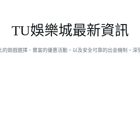
TU娛樂城​最新資訊
化的遊戲選擇、豐富的優惠活動，以及安全可靠的出金機制，深