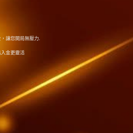
金，讓您開局無壓力.
，出入金更靈活