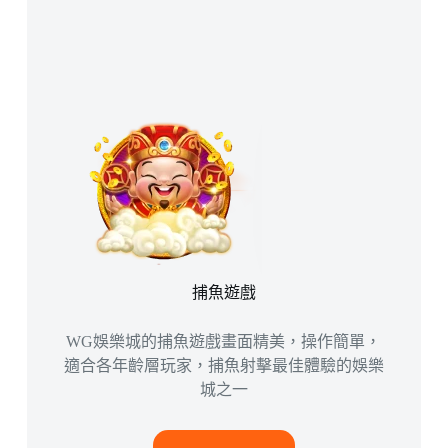
捕魚遊戲
WG娛樂城的捕魚遊戲畫面精美，操作簡單，
適合各年齡層玩家，捕魚射擊最佳體驗的娛樂
城之一