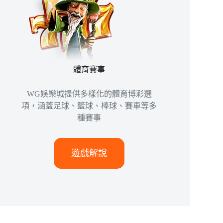
體育賽事
WG娛樂城提供多樣化的體育博彩選
項，涵蓋足球、籃球、棒球、賽車等多
種賽事
遊戲解說