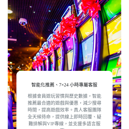
智能化推薦、7×24 小時專屬客服
根據會員遊玩習慣與歷史數據，智能
推薦最合適的遊戲與優惠，減少搜尋
時間，提高遊戲效率。真人客服團隊
全天候待命，提供線上即時回覆、疑
難排解與VIP專線，並支援多語言服