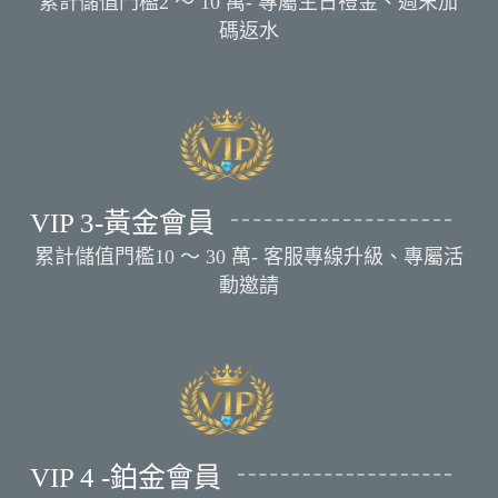
累計儲值門檻2 ～ 10 萬- 專屬生日禮金、週末加
碼返水
VIP 3-黃金會員
累計儲值門檻10 ～ 30 萬- 客服專線升級、專屬活
動邀請
VIP 4 -鉑金會員