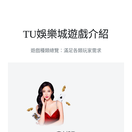
TU娛樂城​遊戲介紹
遊戲種類總覽：滿足各類玩家需求