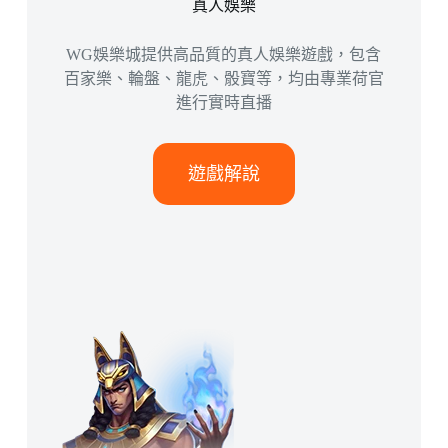
真人娛樂
WG娛樂城提供高品質的真人娛樂遊戲，包含
百家樂、輪盤、龍虎、骰寶等，均由專業荷官
進行實時直播
遊戲解說