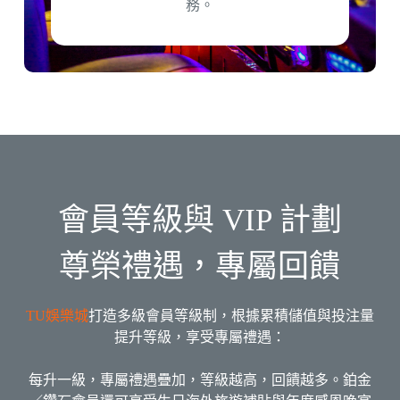
務。
會員等級與 VIP 計劃
尊榮禮遇，專屬回饋
TU娛樂城
​打造多級會員等級制，根據累積儲值與投注量
提升等級，享受專屬禮遇：
每升一級，專屬禮遇疊加，等級越高，回饋越多。鉑金