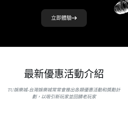
立即體驗
最新優惠活動介紹
TU娛樂城​-
台灣娛樂城常常會推出各類優惠活動和獎勳計
劃，以吸引新玩家並回饋老玩家