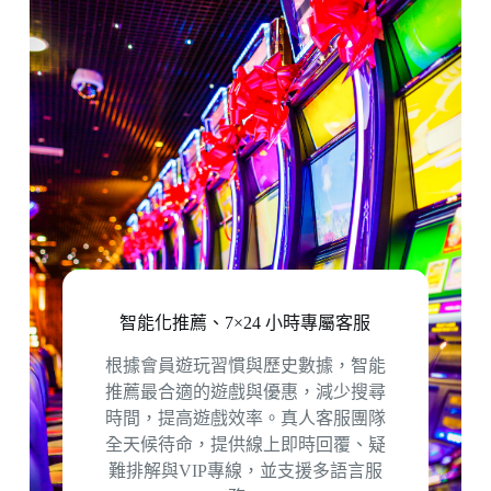
智能化推薦、7×24 小時專屬客服
根據會員遊玩習慣與歷史數據，智能
推薦最合適的遊戲與優惠，減少搜尋
時間，提高遊戲效率。真人客服團隊
全天候待命，提供線上即時回覆、疑
難排解與VIP專線，並支援多語言服