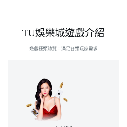
TU娛樂城​遊戲介紹
遊戲種類總覽：滿足各類玩家需求