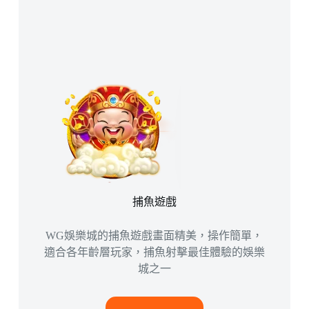
捕魚遊戲
WG娛樂城的捕魚遊戲畫面精美，操作簡單，
適合各年齡層玩家，捕魚射擊最佳體驗的娛樂
城之一