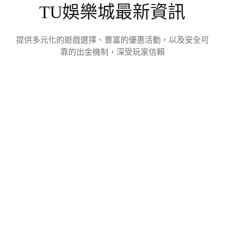
TU娛樂城​最新資訊
提供多元化的遊戲選擇、豐富的優惠活動，以及安全可
靠的出金機制，深受玩家信賴