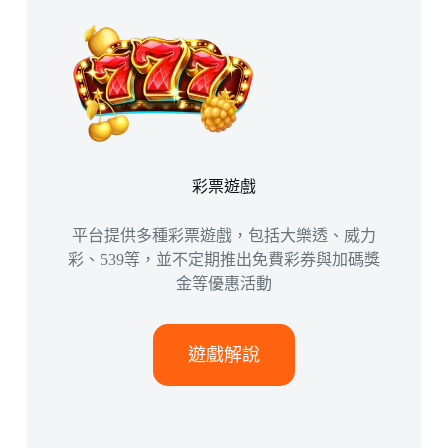
彩票遊戲
平台提供多種彩票遊戲，包括大樂透、威力
彩、539等，並不定期推出免費彩券與加碼獎
金等優惠活動
遊戲解說