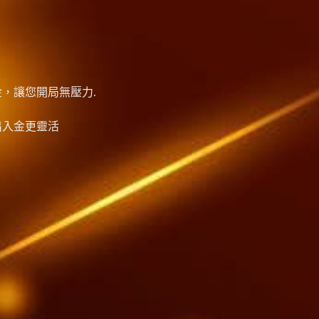
金，讓您開局無壓力.
，出入金更靈活