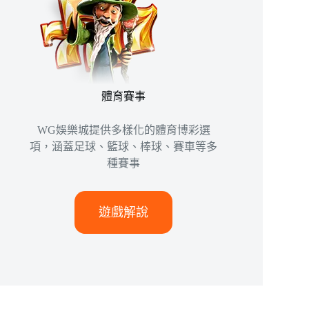
體育賽事
WG娛樂城提供多樣化的體育博彩選
項，涵蓋足球、籃球、棒球、賽車等多
種賽事
遊戲解說