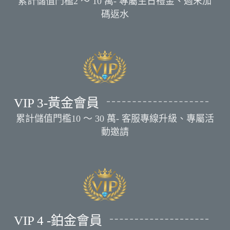
累計儲值門檻2 ～ 10 萬- 專屬生日禮金、週末加
碼返水
VIP 3-黃金會員
累計儲值門檻10 ～ 30 萬- 客服專線升級、專屬活
動邀請
VIP 4 -鉑金會員