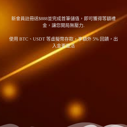
新會員註冊送$888並完成首筆儲值，即可獲得等額禮
金，讓您開局無壓力.
使用 BTC、USDT 等虛擬幣存款，享額外 5% 回饋，出
入金更靈活