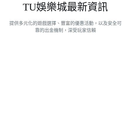
TU娛樂城​最新資訊
提供多元化的遊戲選擇、豐富的優惠活動，以及安全可
靠的出金機制，深受玩家信賴