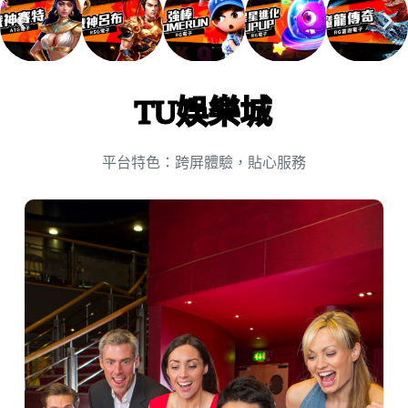
TU娛樂城​
平台特色：跨屏體驗，貼心服務