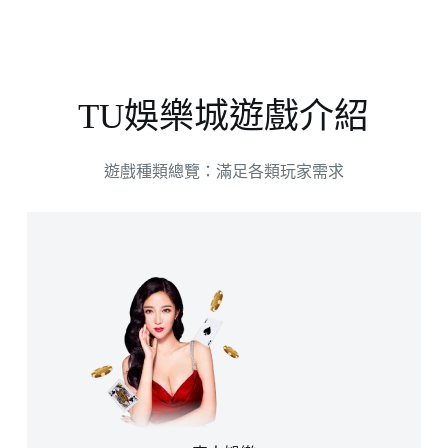
TU娛樂城​遊戲介紹
遊戲種類總覽：滿足各類玩家需求