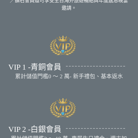
／鑽石會員還可享受生日海外旅遊補貼與年度感恩晚宴
邀請。
VIP 1 -青銅會員
累計儲值門檻0 ～ 2 萬- 新手禮包、基本返水
VIP 2 -白銀會員