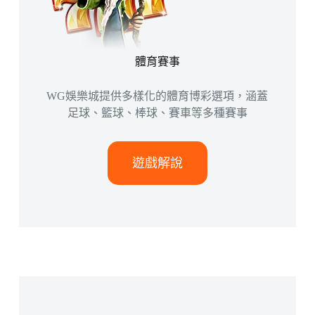
體育賽事
WG娛樂城提供多樣化的體育博彩選項，涵蓋
足球、籃球、棒球、賽車等多種賽事
遊戲解說