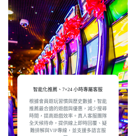
智能化推薦、7×24 小時專屬客服
根據會員遊玩習慣與歷史數據，智能
推薦最合適的遊戲與優惠，減少搜尋
時間，提高遊戲效率。真人客服團隊
全天候待命，提供線上即時回覆、疑
難排解與VIP專線，並支援多語言服