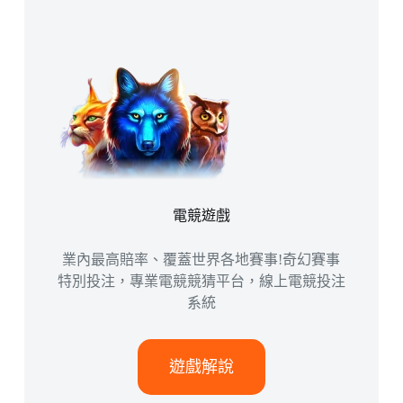
電競遊戲
業內最高賠率、覆蓋世界各地賽事!奇幻賽事
特別投注，專業電競競猜平台，線上電競投注
系統
遊戲解說