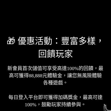
🎁 優惠活動：豐富多樣，
回饋玩家
新會員首次儲值可享受高達100%的回饋，最
高可獲得88,888元體驗金，讓您無風險體驗
各種遊戲。​
每日登入平台即可獲得加碼獎金，最高可達
100%，鼓勵玩家持續參與。​