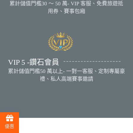
累計儲值門檻30 ～ 50 萬- VIP 客服、免費旅遊抵
用券、賽事包廂
VIP 5 -鑽石會員
累計儲值門檻50 萬以上- 一對一客服、定制專屬豪
禮、私人高端賽事邀請
優惠