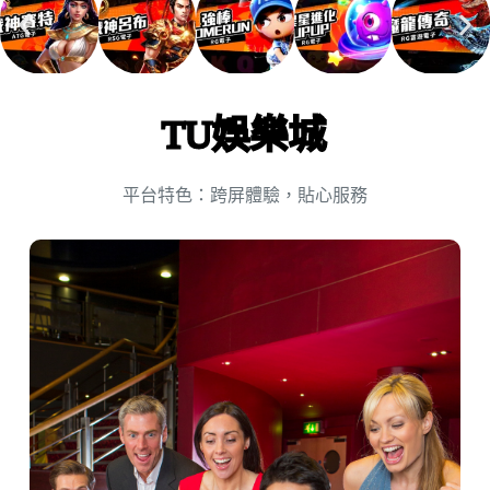
TU娛樂城​
平台特色：跨屏體驗，貼心服務