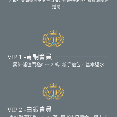
／鑽石會員還可享受生日海外旅遊補貼與年度感恩晚宴
邀請。
VIP 1 -青銅會員
累計儲值門檻0 ～ 2 萬- 新手禮包、基本返水
VIP 2 -白銀會員