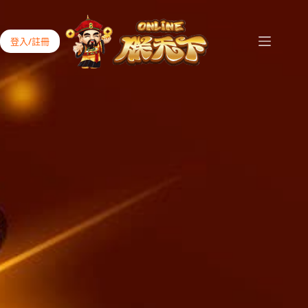
登入/註冊