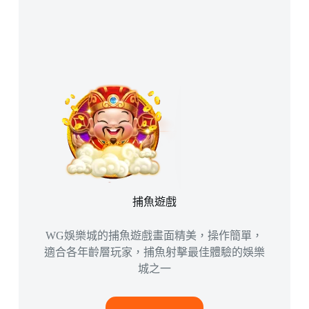
捕魚遊戲
WG娛樂城的捕魚遊戲畫面精美，操作簡單，
適合各年齡層玩家，捕魚射擊最佳體驗的娛樂
城之一