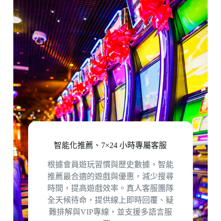
智能化推薦、7×24 小時專屬客服
根據會員遊玩習慣與歷史數據，智能
推薦最合適的遊戲與優惠，減少搜尋
時間，提高遊戲效率。真人客服團隊
全天候待命，提供線上即時回覆、疑
難排解與VIP專線，並支援多語言服