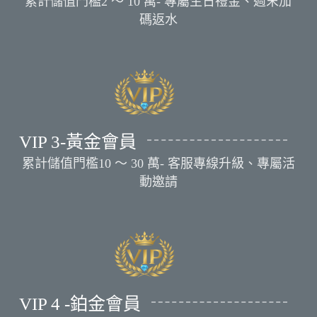
累計儲值門檻2 ～ 10 萬- 專屬生日禮金、週末加
碼返水
VIP 3-黃金會員
累計儲值門檻10 ～ 30 萬- 客服專線升級、專屬活
動邀請
VIP 4 -鉑金會員