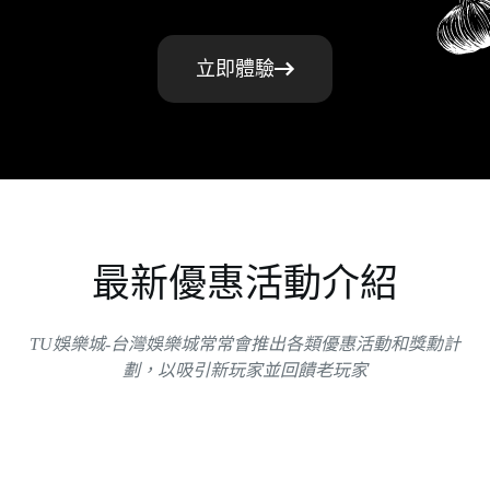
立即體驗
最新優惠活動介紹
TU娛樂城​-
台灣娛樂城常常會推出各類優惠活動和獎勳計
劃，以吸引新玩家並回饋老玩家