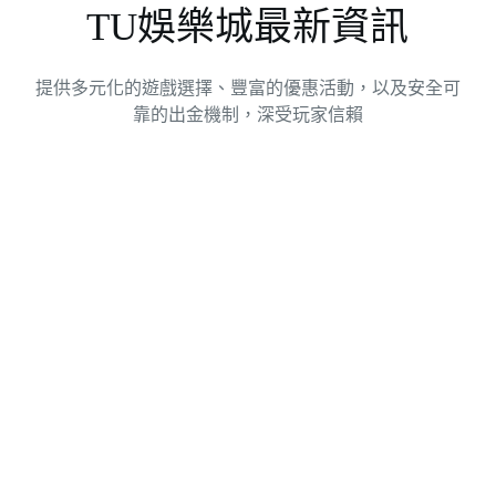
TU娛樂城​最新資訊
提供多元化的遊戲選擇、豐富的優惠活動，以及安全可
靠的出金機制，深受玩家信賴