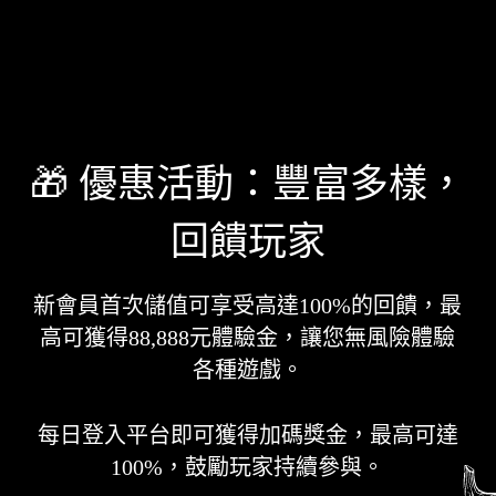
🎁 優惠活動：豐富多樣，
回饋玩家
新會員首次儲值可享受高達100%的回饋，最
高可獲得88,888元體驗金，讓您無風險體驗
各種遊戲。​
每日登入平台即可獲得加碼獎金，最高可達
100%，鼓勵玩家持續參與。​